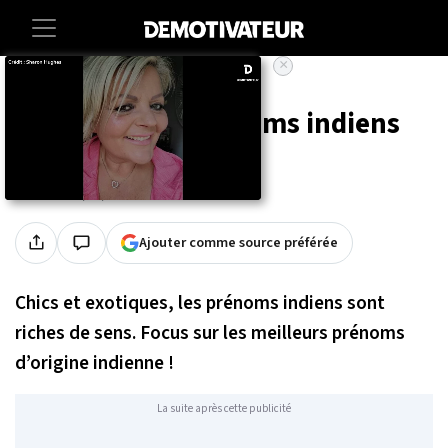
×
Accueil
Lifestyle
Le top 22 des prénoms indiens
Par
Nadia R.
Publié le 24/03/2022 à 14h16
Ajouter comme source préférée
Chics et exotiques, les prénoms indiens sont
riches de sens. Focus sur les meilleurs prénoms
d’origine indienne !
La suite après cette publicité