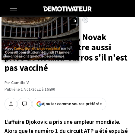
×
Accueil
Societe
Sport
Expulsé d'Australie, Novak
Djokovic pourrait être aussi
privé de Roland-Garros s'il n'est
pas vacciné
Par
Camille V.
Publié le 17/01/2022 à 16h00
Ajouter comme source préférée
L’affaire Djokovic a pris une ampleur mondiale.
Alors que le numéro 1 du circuit ATP a été expulsé