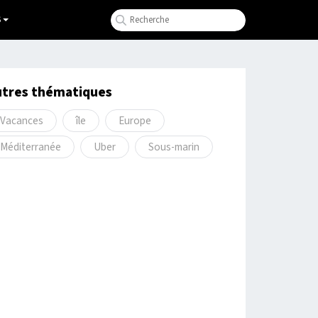
S
utres thématiques
Vacances
île
Europe
Méditerranée
Uber
Sous-marin