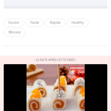
Gouter
Facile
Rapide
Healthy
Minceur
- LA SUITE APRÈS CETTE VIDÉO -