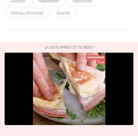
Gâteau
Halloween
Pâtisserie
Gâteau chocolat
Gouter
- LA SUITE APRÈS CETTE VIDÉO -