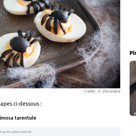
Pl
Crédits : A. Zhuravleva
tapes ci-dessous :
imosa tarentule
e après cette publicité