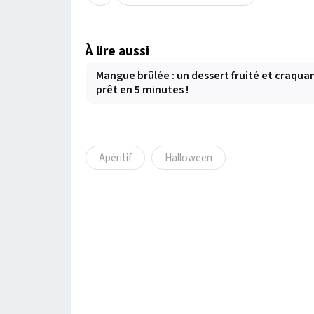
À lire aussi
Mangue brûlée : un dessert fruité et craqua
prêt en 5 minutes !
Apéritif
Halloween