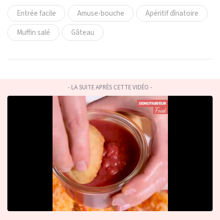
Entrée facile
Amuse-bouche
Apéritif dînatoire
Muffin salé
Gâteau
- LA SUITE APRÈS CETTE VIDÉO -