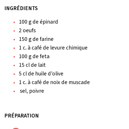
INGRÉDIENTS
100 g de épinard
2 oeufs
150 g de farine
1 c. à café de levure chimique
100 g de feta
15 cl de lait
5 cl de huile d'olive
1 c. à café de noix de muscade
sel, poivre
PRÉPARATION