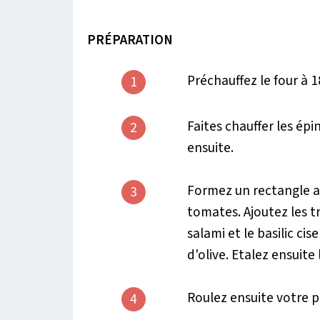
PRÉPARATION
Préchauffez le four à 1
1
Faites chauffer les ép
2
ensuite.
Formez un rectangle av
3
tomates. Ajoutez les t
salami et le basilic cis
d'olive. Etalez ensuite 
Roulez ensuite votre p
4