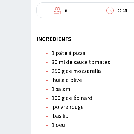
6
00:15
INGRÉDIENTS
1 pâte à pizza
30 ml de sauce tomates
250 g de mozzarella
huile d'olive
1 salami
100 g de épinard
poivre rouge
basilic
1 oeuf