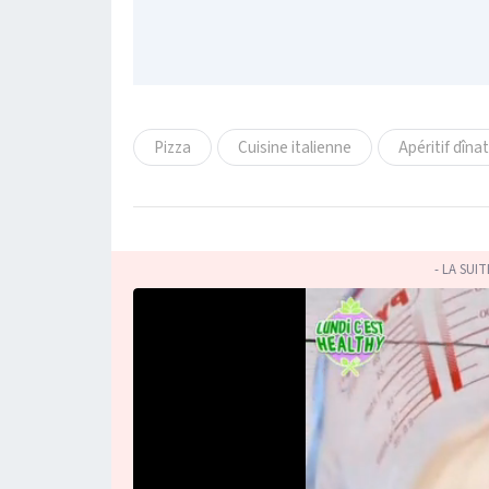
Pizza
Cuisine italienne
Apéritif dîna
- LA SUI