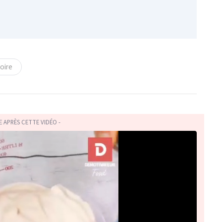
toire
TE APRÈS CETTE VIDÉO -