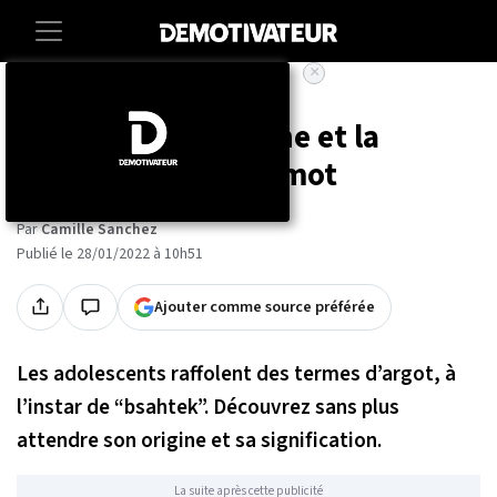
×
Accueil
Lifestyle
“Bsahtek” : l'origine et la
signification de ce mot
Par
Camille Sanchez
Publié le 28/01/2022 à 10h51
Ajouter comme source préférée
Les adolescents raffolent des termes d’argot, à
l’instar de “bsahtek”. Découvrez sans plus
attendre son origine et sa signification.
La suite après cette publicité