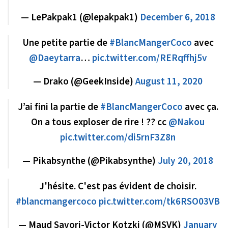
— LePakpak1 (@lepakpak1)
December 6, 2018
Une petite partie de
#BlancMangerCoco
avec
@Daeytarra
…
pic.twitter.com/RERqffhj5v
— Drako (@GeekInside)
August 11, 2020
J’ai fini la partie de
#BlancMangerCoco
avec ça.
On a tous exploser de rire ! ?? cc
@Nakou
pic.twitter.com/di5rnF3Z8n
— Pikabsynthe (@Pikabsynthe)
July 20, 2018
J'hésite. C'est pas évident de choisir.
#blancmangercoco
pic.twitter.com/tk6RSO03VB
— Maud Savori-Victor Kotzki (@MSVK)
January