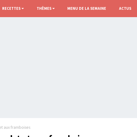
RECETTES
THÈMES
MENU DE LA SEMAINE
ACTUS
et aux framboises