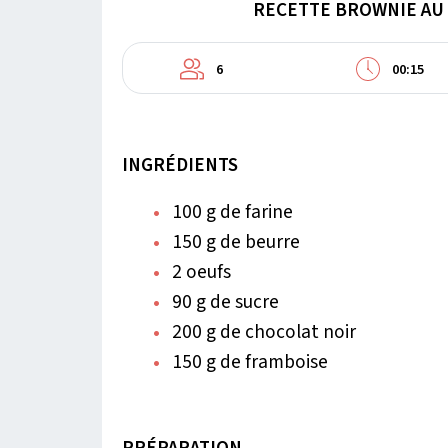
RECETTE BROWNIE AU 
6
00:15
INGRÉDIENTS
100 g de farine
150 g de beurre
2 oeufs
90 g de sucre
200 g de chocolat noir
150 g de framboise
PRÉPARATION