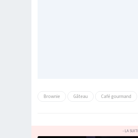
Brownie
Gâteau
Café gourmand
- LA SUI