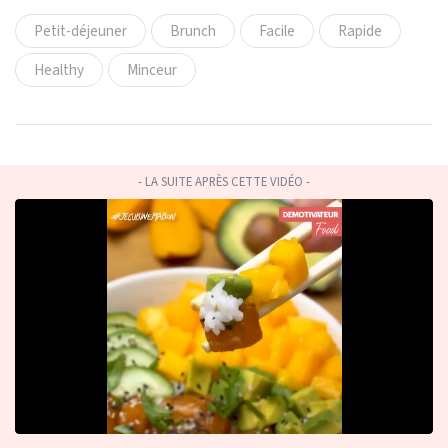
Petit-déjeuner
Brunch
Facile
Rapide
Healthy
Minceur
- LA SUITE APRÈS CETTE VIDÉO -