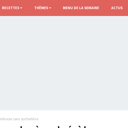
RECETTES
THÈMES
MENU DE LA SEMAINE
ACTUS
amboise sans sorbetière