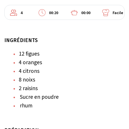
4
00:20
00:00
Facile
INGRÉDIENTS
12 figues
4 oranges
4 citrons
8 noixs
2 raisins
Sucre en poudre
rhum