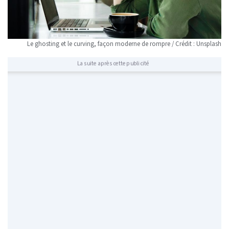
Le ghosting et le curving, façon moderne de rompre / Crédit : Unsplash
La suite après cette publicité