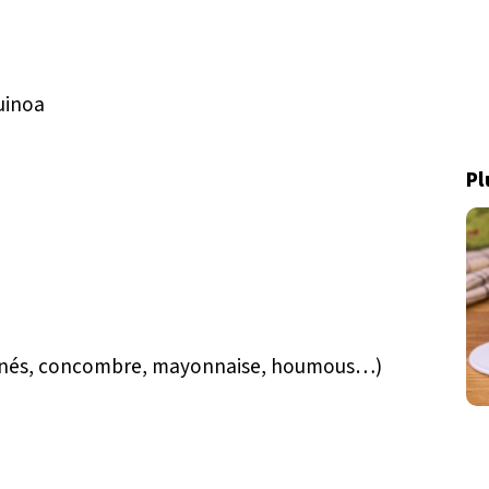
uinoa
Pl
rinés, concombre, mayonnaise, houmous…)