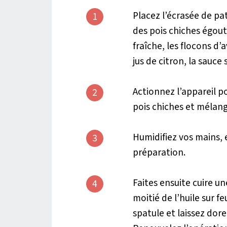
Placez l’écrasée de pa
1
des pois chiches égoutt
fraîche, les flocons d’
jus de citron, la sauce 
Actionnez l’appareil po
2
pois chiches et mélan
Humidifiez vos mains, 
3
préparation.
Faites ensuite cuire un
4
moitié de l’huile sur 
spatule et laissez dor