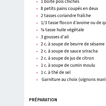
1 boîte pois chiches
8 petits pains coupés en deux
2 tasses coriandre fraîche
1/3 tasse flocon d’avoine ou de q
¼ tasse huile végétale
3 gousses d'ail
2 c. à soupe de beurre de sésame
2 c. à soupe de sauce sriracha
2 c. à soupe de jus de citron
1 c. à soupe de cumin moulu
1 c. à thé de sel
Garniture au choix (oignons ma
PRÉPARATION