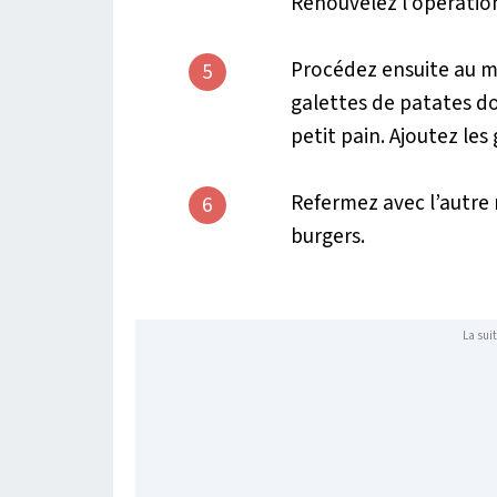
Renouvelez l’opération
Procédez ensuite au m
5
galettes de patates do
petit pain. Ajoutez les
Refermez avec l’autre m
6
burgers.
La suit