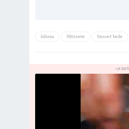
Gâteau
Pâtisserie
Dessert facile
- LA SUI