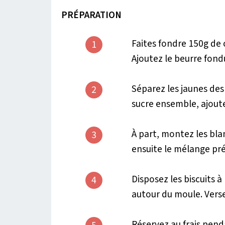
PRÉPARATION
Faites fondre 150g de 
1
Ajoutez le beurre fond
Séparez les jaunes des 
2
sucre ensemble, ajoute
À part, montez les bla
3
ensuite le mélange préc
Disposez les biscuits à
4
autour du moule. Vers
Réservez au frais pend