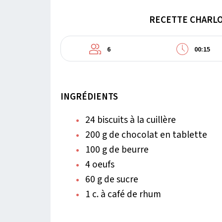
RECETTE CHARLO
6
00:15
INGRÉDIENTS
24 biscuits à la cuillère
200 g de chocolat en tablette
100 g de beurre
4 oeufs
60 g de sucre
1 c. à café de rhum