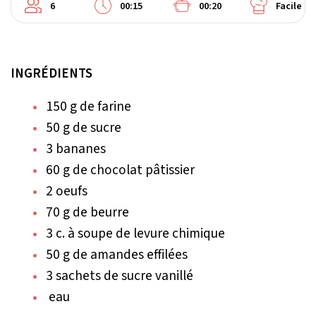
6
00:15
00:20
Facile
INGRÉDIENTS
150 g de farine
50 g de sucre
3 bananes
60 g de chocolat pâtissier
2 oeufs
70 g de beurre
3 c. à soupe de levure chimique
50 g de amandes effilées
3 sachets de sucre vanillé
eau