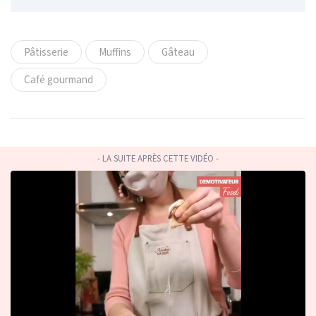
Pâtisserie
Muffins
Gâteau
Café gourmand
- LA SUITE APRÈS CETTE VIDÉO -