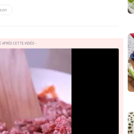
sson
TE APRÈS CETTE VIDÉO -