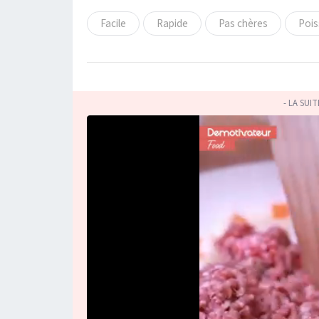
Facile
Rapide
Pas chères
Poi
- LA SUI