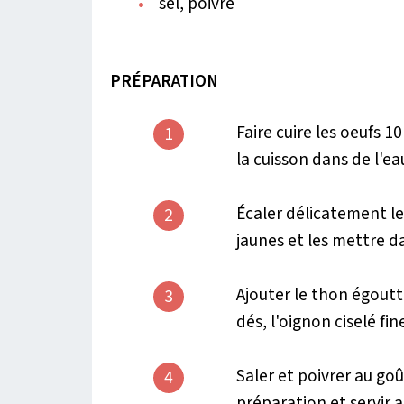
sel, poivre
PRÉPARATION
Faire cuire les oeufs 
1
la cuisson dans de l'ea
Écaler délicatement le
2
jaunes et les mettre d
Ajouter le thon égoutt
3
dés, l'oignon ciselé fi
Saler et poivrer au goû
4
préparation et servir a