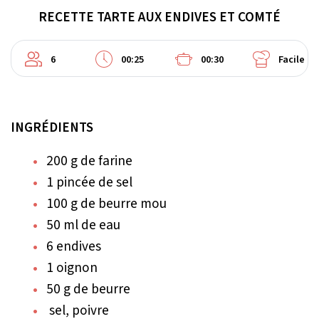
RECETTE TARTE AUX ENDIVES ET COMTÉ
6
00:25
00:30
Facile
INGRÉDIENTS
200 g de farine
1 pincée de sel
100 g de beurre mou
50 ml de eau
6 endives
1 oignon
50 g de beurre
sel, poivre