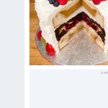
La suit