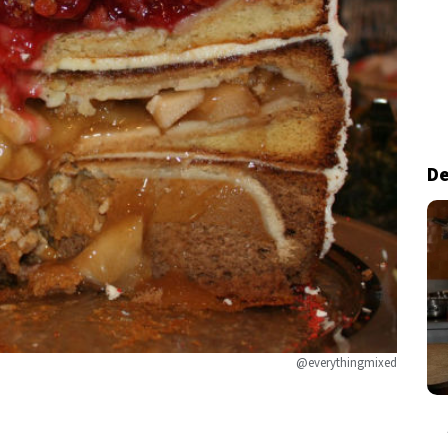
De
@everythingmixed