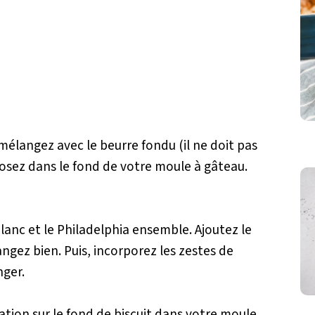
 mélangez avec le beurre fondu (il ne doit pas
sposez dans le fond de votre moule à gâteau.
anc et le Philadelphia ensemble. Ajoutez le
angez bien. Puis, incorporez les zestes de
nger.
tion sur le fond de biscuit dans votre moule.