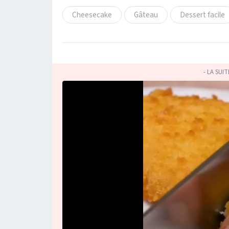
Cheesecake
Gâteau
Dessert facile
- LA SUI