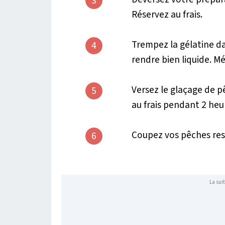
3
Réservez au frais.
Trempez la gélatine da
4
rendre bien liquide. Mé
Versez le glaçage de 
5
au frais pendant 2 he
Coupez vos pêches res
6
La suit