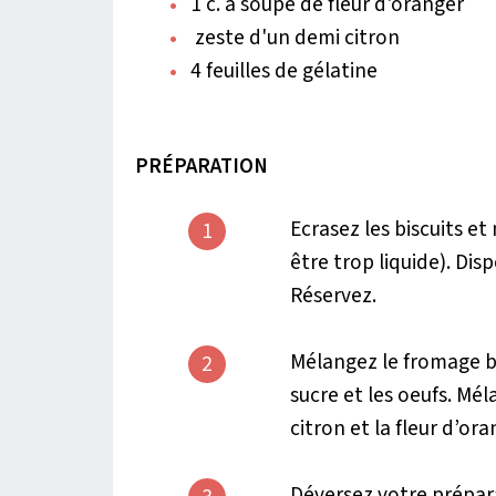
1 c. à soupe de fleur d'oranger
zeste d'un demi citron
4 feuilles de gélatine
PRÉPARATION
Ecrasez les biscuits et
1
être trop liquide). Di
Réservez.
Mélangez le fromage bl
2
sucre et les oeufs. Mél
citron et la fleur d’ora
Déversez votre prépara