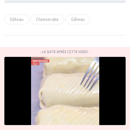
Gâteau
Cheesecake
Gâteau
- LA SUITE APRÈS CETTE VIDÉO -