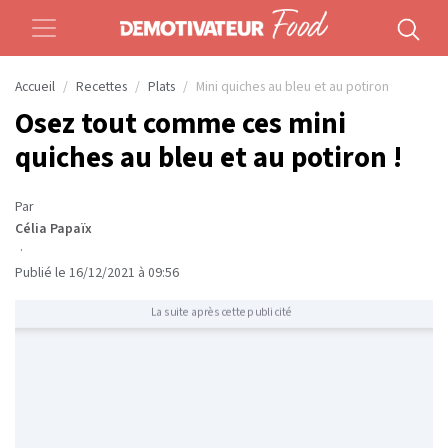
Accueil
Recettes
Plats
Mini quiches au bleu et au potiron
Osez tout comme ces mini
quiches au bleu et au potiron !
Par
Célia Papaïx
·
Publié le 16/12/2021 à 09:56
La suite après cette publicité