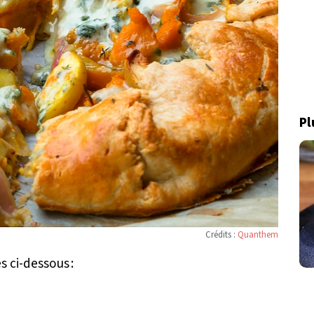
Pl
Crédits :
Quanthem
s ci-dessous :