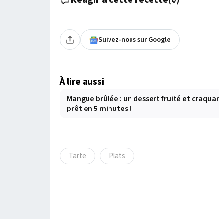
Réagir à cette recette
(
0
)
Suivez-nous sur Google
À lire aussi
Mangue brûlée : un dessert fruité et craqua
prêt en 5 minutes !
Tarte
Plats