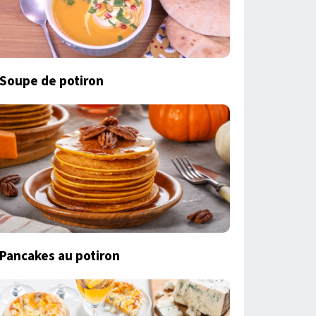
Soupe de potiron
Pancakes au potiron