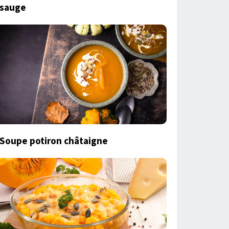
sauge
Soupe potiron châtaigne