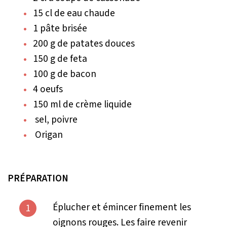
15 cl de eau chaude
1 pâte brisée
200 g de patates douces
150 g de feta
100 g de bacon
4 oeufs
150 ml de crème liquide
sel, poivre
Origan
PRÉPARATION
Éplucher et émincer finement les
1
oignons rouges. Les faire revenir