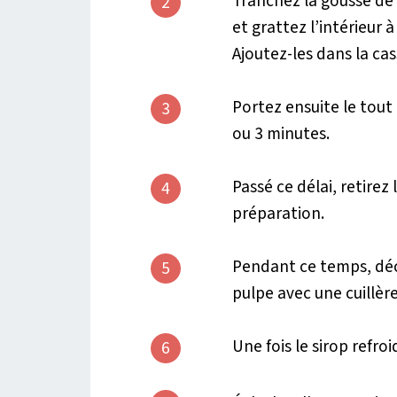
Tranchez la gousse de 
2
et grattez l’intérieur 
Ajoutez-les dans la ca
Portez ensuite le tout 
3
ou 3 minutes.
Passé ce délai, retirez 
4
préparation.
Pendant ce temps, déco
5
pulpe avec une cuillère
Une fois le sirop refroi
6