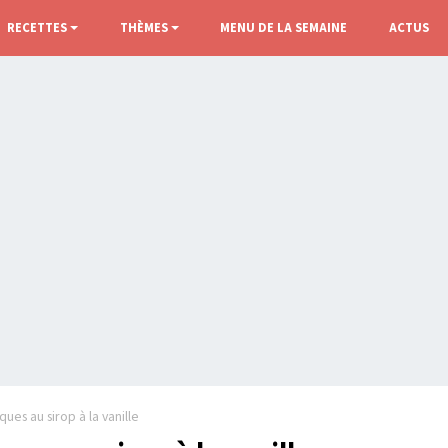
RECETTES
THÈMES
MENU DE LA SEMAINE
ACTUS
ques au sirop à la vanille