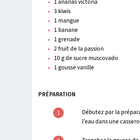
1 ananas victoria
3 kiwis
1 mangue
1 banane
1 grenade
2 fruit de la passion
10 g de sucre muscovado
1 gousse vanille
PRÉPARATION
Débutez par la préparat
1
l’eau dans une cassero