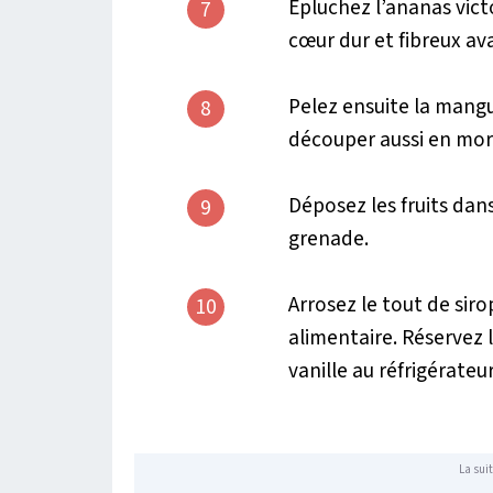
Épluchez l’ananas victo
7
cœur dur et fibreux av
Pelez ensuite la mangu
8
découper aussi en mor
Déposez les fruits dans
9
grenade.
Arrosez le tout de siro
10
alimentaire. Réservez l
vanille au réfrigérate
La suit