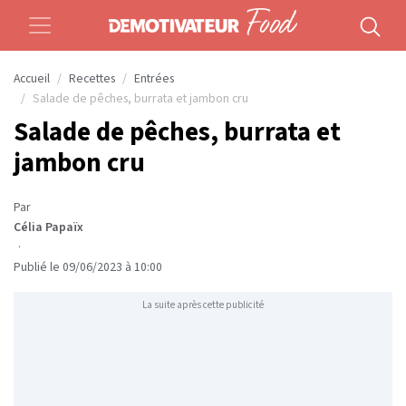
Accueil
Recettes
Entrées
Salade de pêches, burrata et jambon cru
Salade de pêches, burrata et
jambon cru
Par
Célia Papaïx
·
Publié le 09/06/2023 à 10:00
La suite après cette publicité