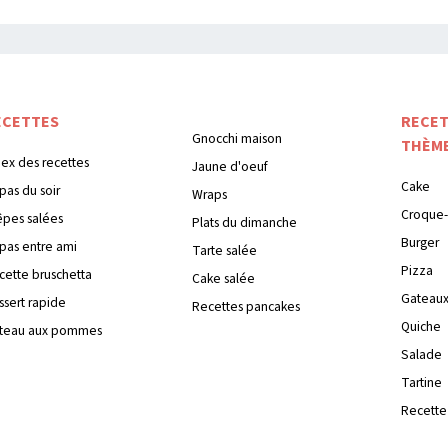
ECETTES
RECET
Gnocchi maison
THÈM
dex des recettes
Jaune d'oeuf
Cake
pas du soir
Wraps
Croque-
êpes salées
Plats du dimanche
Burger
pas entre ami
Tarte salée
Pizza
cette bruschetta
Cake salée
Gateau
ssert rapide
Recettes pancakes
Quiche
teau aux pommes
Salade
Tartine
Recette