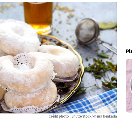
Pl
Crédit photo : Shutterstock/kheira benkada