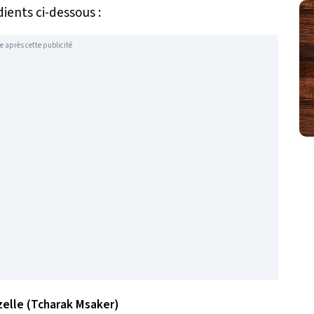
dients ci-dessous :
e après cette publicité
elle (Tcharak Msaker)