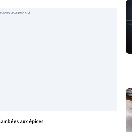
e après cette publicité
lambées aux épices