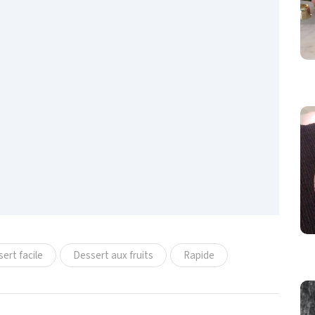
ert facile
Dessert aux fruits
Rapide