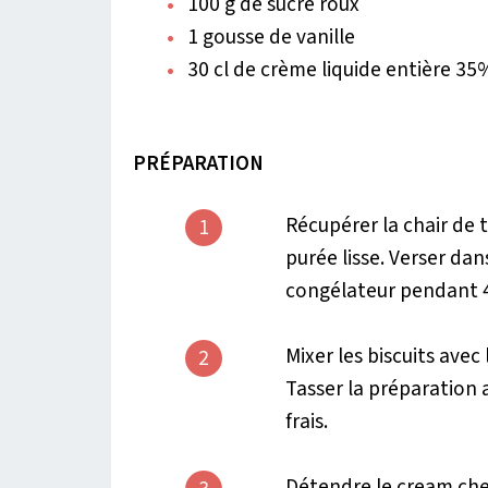
100 g de sucre roux
1 gousse de vanille
30 cl de crème liquide entière 3
PRÉPARATION
Récupérer la chair de t
1
purée lisse. Verser dan
congélateur pendant 4
Mixer les biscuits avec
2
Tasser la préparation 
frais.
Détendre le cream chee