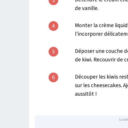
3
de vanille.
Monter la crème liquide
4
l'incorporer délicate
Déposer une couche de 
5
de kiwi. Recouvrir de cr
Découper les kiwis res
6
sur les cheesecakes. A
aussitôt !
La suit