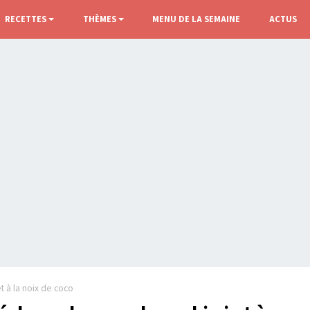
RECETTES
THÈMES
MENU DE LA SEMAINE
ACTUS
 à la noix de coco