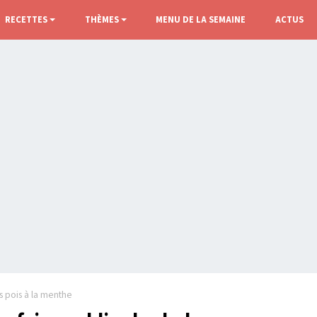
RECETTES
THÈMES
MENU DE LA SEMAINE
ACTUS
s pois à la menthe