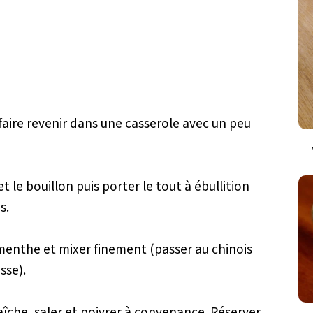
 faire revenir dans une casserole avec un peu
et le bouillon puis porter le tout à ébullition
s.
e menthe et mixer finement (passer au chinois
sse).
aîche, saler et poivrer à convenance. Réserver