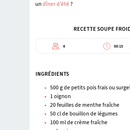
un
dîner d'été
?
RECETTE SOUPE FROID
4
00:15
INGRÉDIENTS
500 g de petits pois frais ou surge
1 oignon
20 feuilles de menthe fraîche
50 cl de bouillon de légumes
100 ml de crème fraîche