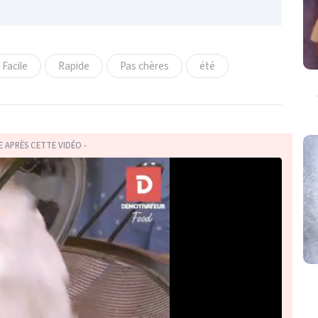
Facile
Rapide
Pas chères
été
TE APRÈS CETTE VIDÉO -