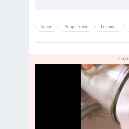
Soupe
Soupe froide
Légumes
- LA SUI