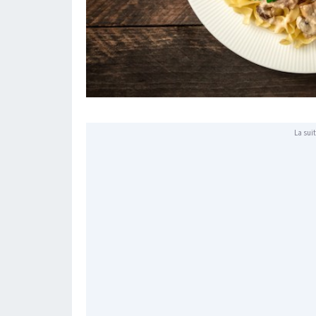
La suit