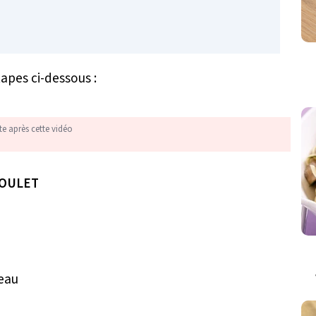
tapes ci-dessous :
te après cette vidéo
POULET
eau