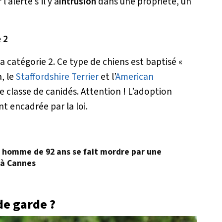
alerte s’il y a
intrusion
dans une propriété, un
 2
 catégorie 2. Ce type de chiens est baptisé «
, le
Staffordshire Terrier
et l’
American
e classe de canidés. Attention ! L’adoption
t encadrée par la loi.
Un homme de 92 ans se fait mordre par une
 à Cannes
e garde ?