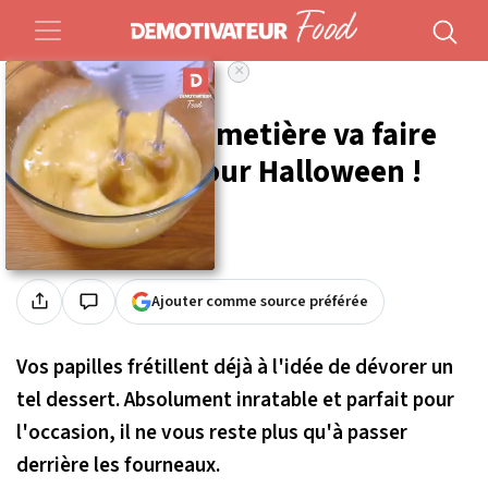
×
Accueil
Food
Recettes
Ce brownies cimetière va faire
un malheur pour Halloween !
Par
Cynthia Aldeguer
Publié le 30/10/2020 à 17h27
Ajouter comme source préférée
Vos papilles frétillent déjà à l'idée de dévorer un
tel dessert. Absolument inratable et parfait pour
l'occasion, il ne vous reste plus qu'à passer
derrière les fourneaux.