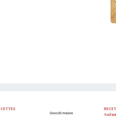
ECETTES
RECET
Gnocchi maison
THÈM