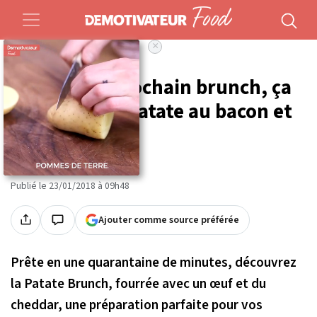
×
Accueil
Food
Recettes
Pour votre prochain brunch, ça
vous dit une patate au bacon et
au cheddar ?
Par
Salim Berkoun
Publié le 23/01/2018 à 09h48
Ajouter comme source préférée
Prête en une quarantaine de minutes, découvrez
la Patate Brunch, fourrée avec un œuf et du
cheddar, une préparation parfaite pour vos