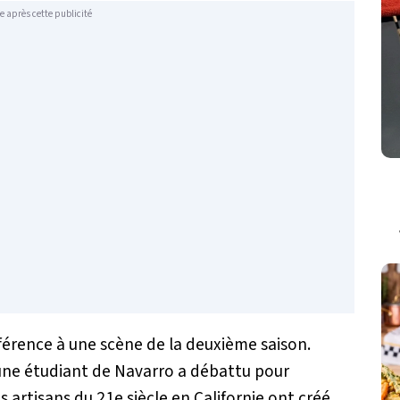
e après cette publicité
férence à une scène de la deuxième saison.
une étudiant de Navarro a débattu pour
s artisans du 21e siècle en Californie ont créé