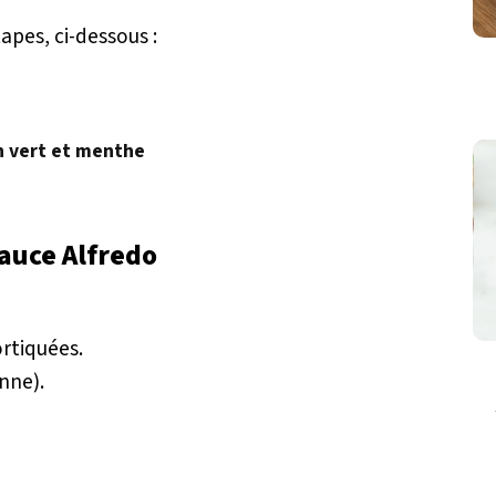
tapes, ci-dessous :
n vert et menthe
sauce Alfredo
ortiquées.
nne).