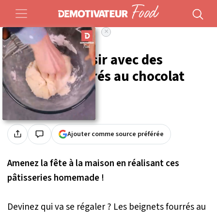
×
Accueil
Food
Recettes
On se fait plaisir avec des
beignets fourrés au chocolat
Par
Cynthia Aldeguer
Publié le 24/02/2021 à 10h49
Ajouter comme source préférée
Amenez la fête à la maison en réalisant ces
pâtisseries homemade !
Devinez qui va se régaler ? Les beignets fourrés au