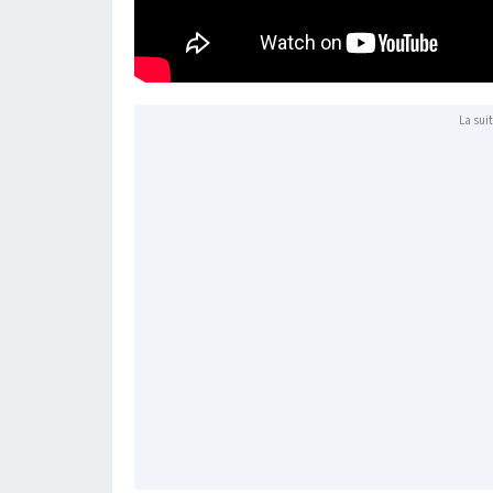
La suit