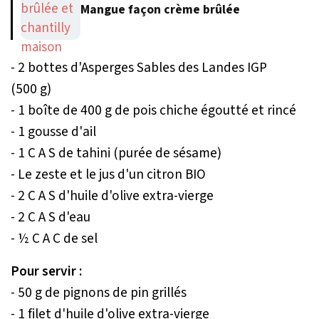
Mangue façon crème brûlée
- 2 bottes d'Asperges Sables des Landes IGP
(500 g)
- 1 boîte de 400 g de pois chiche égoutté et rincé
- 1 gousse d'ail
- 1 C A S de tahini (purée de sésame)
- Le zeste et le jus d'un citron BIO
- 2 C A S d'huile d'olive extra-vierge
- 2 C A S d'eau
- ½ C A C de sel
Pour servir :
- 50 g de pignons de pin grillés
- 1 filet d'huile d'olive extra-vierge