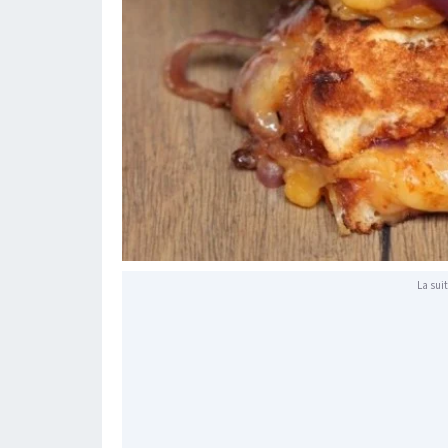
La suit