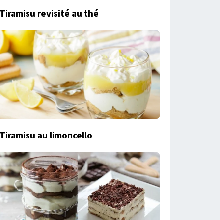
Tiramisu revisité au thé
Tiramisu au limoncello