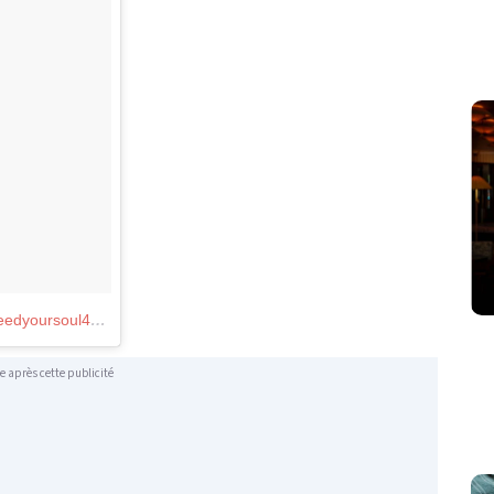
Une publication partagée par Feed Your Soul (@feedyoursoul4951)
le
30 Janv. 2018 à 7 :42 PST
e après cette publicité