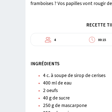
framboises ? Vos papilles vont rougir 
RECETTE TI
4
00:15
INGRÉDIENTS
4 c. à soupe de sirop de cerises
400 ml de eau
2 oeufs
40 g de sucre
250 g de mascarpone