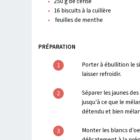
250 g de cerise
16 biscuits à la cuillère
feuilles de menthe
PRÉPARATION
Porter à ébullition le 
1
laisser refroidir.
Séparer les jaunes des 
2
jusqu'à ce que le méla
détendu et bien mélan
Monter les blancs d'oe
3
délicatement à la pré