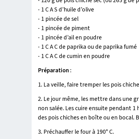
- 120 g de pois chiche sec (ou 265 g de 
- 1 C A S d’huile d’olive
- 1 pincée de sel
- 1 pincée de piment
- 1 pincée d’ail en poudre
- 1 C A C de paprika ou de paprika fumé
- 1 C A C de cumin en poudre
Préparation
:
1. La veille, faire tremper les pois chich
2. Le jour même, les mettre dans une gr
non salée. Les cuire ensuite pendant 1 h,
des pois chiches en boîte ou en bocal. B
3. Préchauffer le four à 190° C.