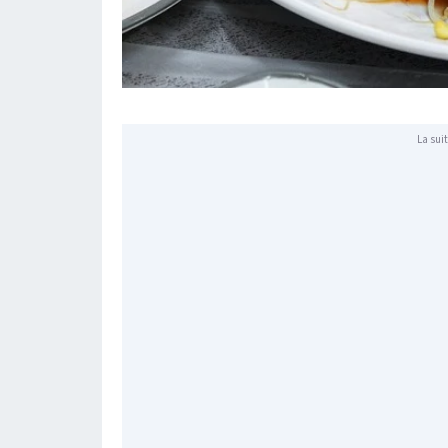
La suit