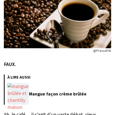
@Pressafrik
FAUX.
À LIRE AUSSI
Mangue façon crème brûlée
Ah, le café… il s’agit d’un vaste débat, vieux